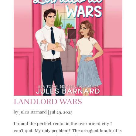
LANDLORD WARS
by
Jules Barnard
|
Jul 29, 2023
I found the perfect rental in the overpriced city I
can’t quit. My only problem? The arrogant landlord is