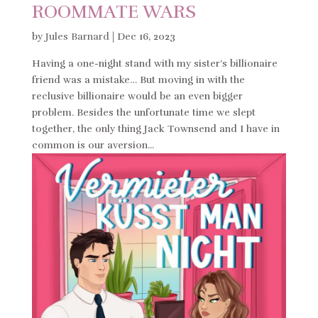
ROOMMATE WARS
by
Jules Barnard
|
Dec 16, 2023
Having a one-night stand with my sister’s billionaire
friend was a mistake… But moving in with the
reclusive billionaire would be an even bigger
problem. Besides the unfortunate time we slept
together, the only thing Jack Townsend and I have in
common is our aversion...